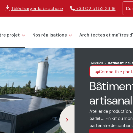
Télécharger la brochure
+33
02 51 52 23 18
Con
tre projet
Nos réalisations
Architectes et maîtres d
Accueil
»
Bâtiment indust
Compatible phot
Bâtiment
artisanal
Atelier de production,
padel ... En kit ou mo
partenaire de confian