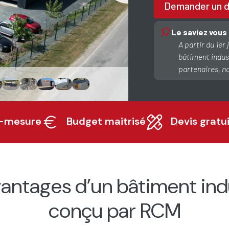
Demander un d
Le saviez vous
A partir du 1er 
bâtiment indust
partenaires, n
r-mesure
Budget maitrisé
Devis gratui
vantages d’un bâtiment indu
conçu par RCM