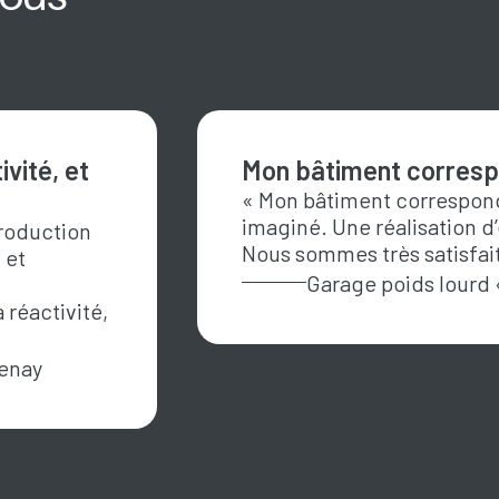
vité, et
Mon bâtiment correspo
« Mon bâtiment correspond 
imaginé. Une réalisation d’
production
Nous sommes très satisfai
 et
Garage poids lourd 
réactivité,
enay