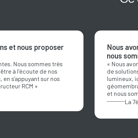
oins et nous proposer
Nous avon
nous somm
entes. Nous sommes très
« Nous avon
 être à l’écoute de nos
de solution
, en s’appuyant sur nos
lumineux, i
ructeur RCM »
géomembrane
et nous som
La 7