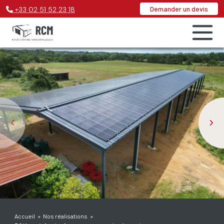
Demander un devis
+33
02 51 52 23 18
Accueil
»
Nos réalisations
»