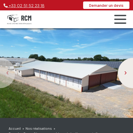
Demander un devis
+33
02 51 52 23 18
Accueil
»
Nos réalisations
»